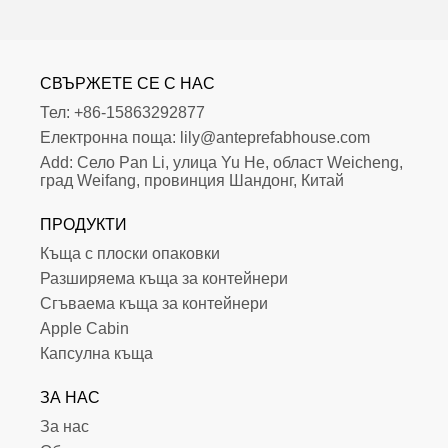
СВЪРЖЕТЕ СЕ С НАС
Тел:
+86-15863292877
Електронна поща:
lily@anteprefabhouse.com
Add:
Село Pan Li, улица Yu He, област Weicheng, 
град Weifang, провинция Шандонг, Китай
ПРОДУКТИ
Къща с плоски опаковки
Разширяема къща за контейнери
Сгъваема къща за контейнери
Apple Cabin
Капсулна къща
ЗА НАС
За нас