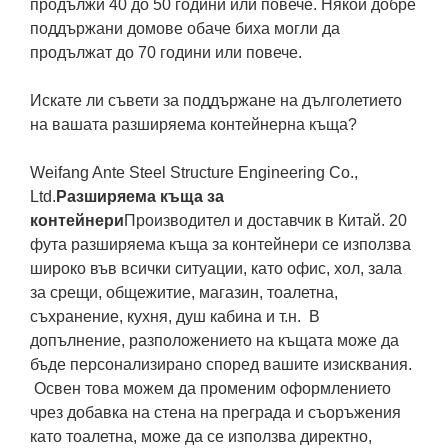
продължи 40 до 50 години или повече. Някои добре
поддържани домове обаче биха могли да
продължат до 70 години или повече.
Искате ли съвети за поддържане на дълголетието
на вашата разширяема контейнерна къща?
Weifang Ante Steel Structure Engineering Co.,
Ltd.
Разширяема къща за
контейнери
Производител и доставчик в Китай. 20
фута разширяема къща за контейнери се използва
широко във всички ситуации, като офис, хол, зала
за срещи, общежитие, магазин, тоалетна,
съхранение, кухня, душ кабина и т.н. В
допълнение, разположението на къщата може да
бъде персонализирано според вашите изисквания.
Освен това можем да променим оформлението
чрез добавка на стена на преграда и съоръжения
като тоалетна, може да се използва директно,