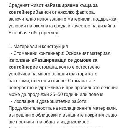
Средният живот на
Разширяема къща за
контейнери
Зависи от няколко фактора,
включително използваните материали, поддръжка,
условия на околната среда и качество на дизайна.
Ето обаче общ преглед:
1. Материали и конструкция
- Стоманени контейнери: Основният материал,
използван в
Разширяващи се домове за
контейнери
е стомана, която е естествено
устойчива на много външни фактори като
насекоми, плесен и гниене. Стоманата е
невероятно издръжлива и при правилното лечение
може да продължи 25–50 години или повече.
- Изолация и довършителни работи:
Продължителността на изолационните материали,
вътрешните облицовки и външните покрития също
ще повлияят на общата издръжливост.