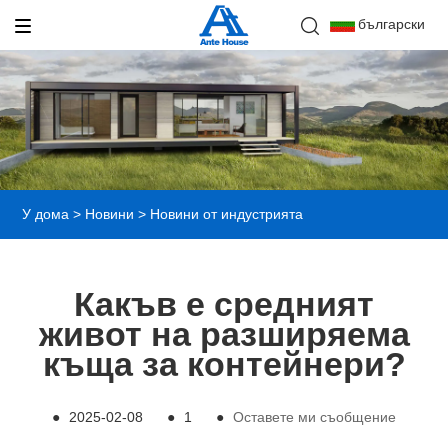
български
У дома
>
Новини
>
Новини от индустрията
Какъв е средният
живот на разширяема
къща за контейнери?
●
2025-02-08
●
1
●
Оставете ми съобщение